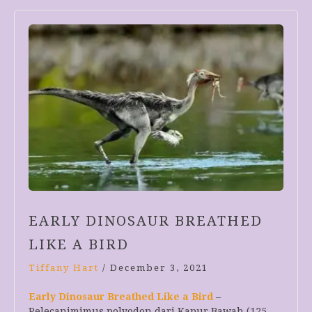
EARLY DINOSAUR BREATHED
LIKE A BIRD
Tiffany Hart
/
December 3, 2021
Early Dinosaur Breathed Like a Bird
–
Pelecanimimus polyodon dari Kapur Bawah (125