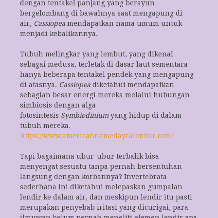
dengan tentakel panjang yang berayun
bergelombang di bawahnya saat mengapung di
air,
Cassiopea
mendapatkan nama umum untuk
menjadi kebalikannya.
Tubuh melingkar yang lembut, yang dikenal
sebagai medusa, terletak di dasar laut sementara
hanya beberapa tentakel pendek yang mengapung
di atasnya.
Cassiopea
diketahui mendapatkan
sebagian besar energi mereka melalui hubungan
simbiosis dengan alga
fotosintesis
Symbiodinium
yang hidup di dalam
tubuh mereka
.
https://www.americannamedaycalendar.com/
Tapi bagaimana ubur-ubur terbalik bisa
menyengat sesuatu tanpa pernah bersentuhan
langsung dengan korbannya? Invertebrata
sederhana ini diketahui melepaskan gumpalan
lendir ke dalam air, dan meskipun lendir itu pasti
merupakan penyebab iritasi yang dicurigai, para
ilmuwan belum pernah meneliti elemen lendir apa