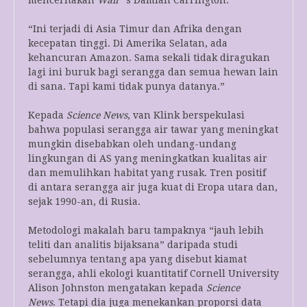
menceritakan
Wali ‘
s Damian Carrington.
“Ini terjadi di Asia Timur dan Afrika dengan
kecepatan tinggi. Di Amerika Selatan, ada
kehancuran Amazon. Sama sekali tidak diragukan
lagi ini buruk bagi serangga dan semua hewan lain
di sana. Tapi kami tidak punya datanya.”
Kepada
Science News
, van Klink berspekulasi
bahwa populasi serangga air tawar yang meningkat
mungkin disebabkan oleh undang-undang
lingkungan di AS yang meningkatkan kualitas air
dan memulihkan habitat yang rusak. Tren positif
di antara serangga air juga kuat di Eropa utara dan,
sejak 1990-an, di Rusia.
Metodologi makalah baru tampaknya “jauh lebih
teliti dan analitis bijaksana” daripada studi
sebelumnya tentang apa yang disebut kiamat
serangga, ahli ekologi kuantitatif Cornell University
Alison Johnston mengatakan kepada
Science
News
. Tetapi dia juga menekankan proporsi data