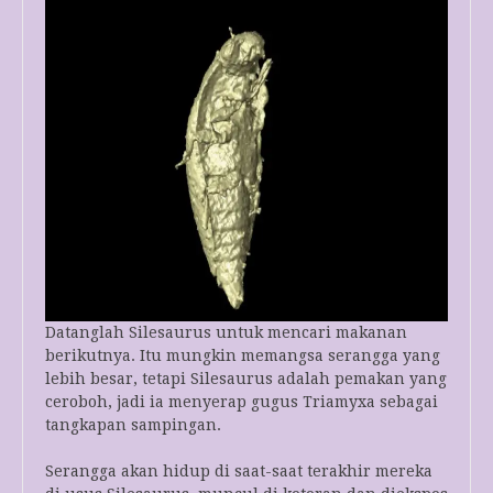
Datanglah Silesaurus untuk mencari makanan
berikutnya. Itu mungkin memangsa serangga yang
lebih besar, tetapi Silesaurus adalah pemakan yang
ceroboh, jadi ia menyerap gugus Triamyxa sebagai
tangkapan sampingan.
Serangga akan hidup di saat-saat terakhir mereka